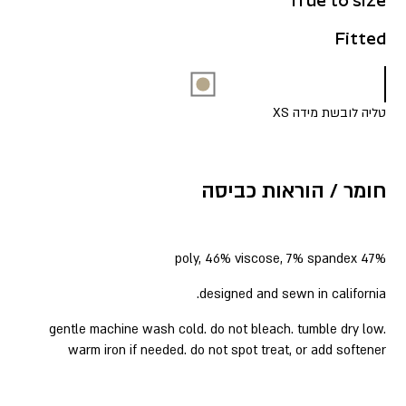
True to size
Fitted
טליה לובשת מידה XS
חומר / הוראות כביסה
47% poly, 46% viscose, 7% spandex
designed and sewn in california.
gentle machine wash cold. do not bleach. tumble dry low.
warm iron if needed. do not spot treat, or add softener