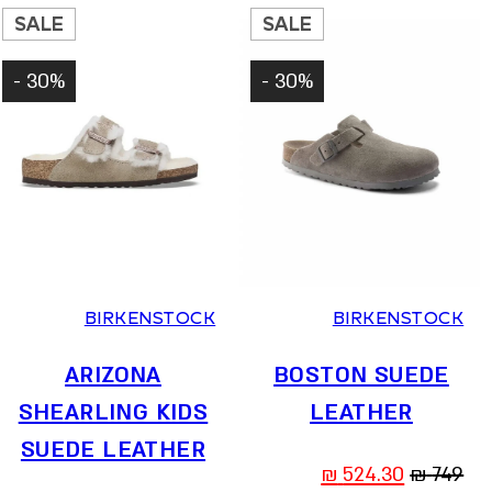
719.20 ₪.
899 ₪.
SALE
SALE
30% -
30% -
26
27
28
29
30
36
37
38
39
40
41
BIRKENSTOCK
BIRKENSTOCK
ARIZONA
BOSTON SUEDE
SHEARLING KIDS
LEATHER
SUEDE LEATHER
המחיר
המחיר
₪
524.30
₪
749