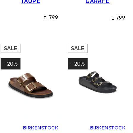
TAUPE
CARAFE
₪
799
₪
799
SALE
SALE
20% -
20% -
36
37
38
39
40
41
36
37
38
39
40
BIRKENSTOCK
BIRKENSTOCK