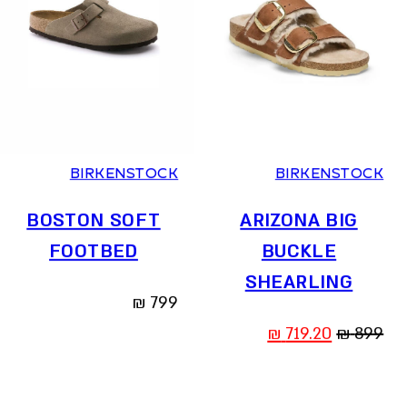
36
37
38
39
40
41
36
37
38
39
40
41
BIRKENSTOCK
BIRKENSTOCK
BOSTON SOFT
ARIZONA BIG
FOOTBED
BUCKLE
SHEARLING
₪
799
המחיר
המחיר
₪
719.20
₪
899
המקורי
הנוכחי
היה:
הוא: