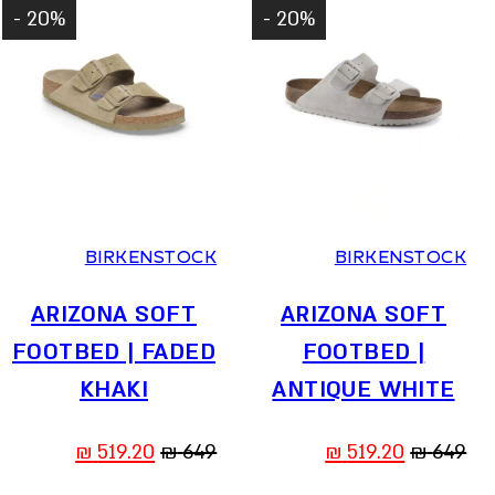
20% -
20% -
36
37
38
39
40
41
36
37
38
39
40
41
BIRKENSTOCK
BIRKENSTOCK
ARIZONA SOFT
ARIZONA SOFT
FOOTBED | FADED
FOOTBED |
KHAKI
ANTIQUE WHITE
המחיר
המחיר
המחיר
המחיר
₪
519.20
₪
649
₪
519.20
₪
649
המקורי
הנוכחי
המקורי
הנוכחי