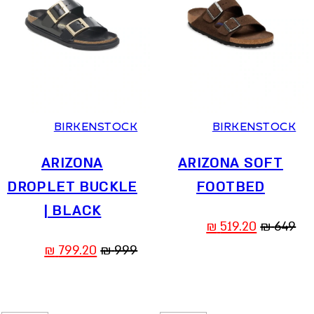
36
37
38
39
40
41
36
37
38
39
40
41
BIRKENSTOCK
BIRKENSTOCK
ARIZONA
ARIZONA SOFT
DROPLET BUCKLE
FOOTBED
| BLACK
המחיר
המחיר
₪
519.20
₪
649
המקורי
הנוכחי
המחיר
המחיר
₪
799.20
₪
999
היה:
הוא:
המקורי
הנוכחי
519.20 ₪.
649 ₪.
היה:
הוא: