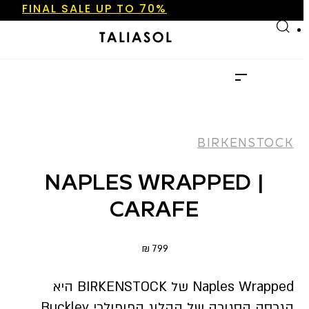
FINAL SALE UP TO 70%
Skip to main content
Skip to footer
NEW ARRIVALS
SHOP NOW
FINAL SALE UP TO 70%
NEW ARRIVALS
SHOP NOW
BIRKENSTOCK
NAPLES WRAPPED |
CARAFE
₪
799
Naples Wrapped של BIRKENSTOCK היא
הגרסה הסגורה של הקלוג הפופולרי Buckley.