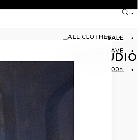
Skip to main content
Skip to footer
ALL CLOTHES
SALE
MUST HAVE
CORE STUDIO
SHOP
₪UP TO 500