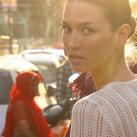
2
1
0
CORE STUDIO
CORE STUDIO | THE EASY
CORE S
BERMUDA
₪
319