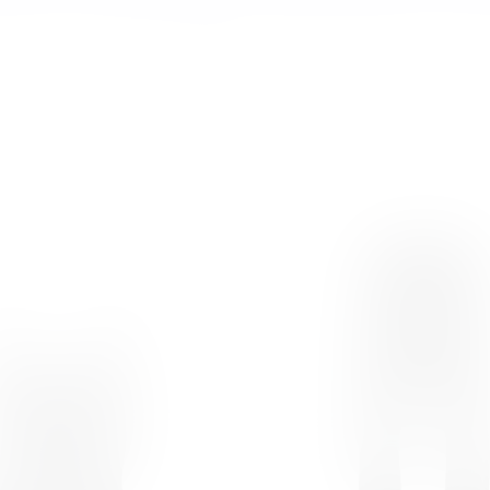
₪
260