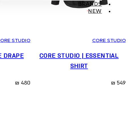
BRANDS
NEW
2
1
0
2
1
0
ORE STUDIO
CORE STUDIO
E DRAPE
CORE STUDIO | ESSENTIAL
SHIRT
₪
480
₪
549
Reset all filters
SORT