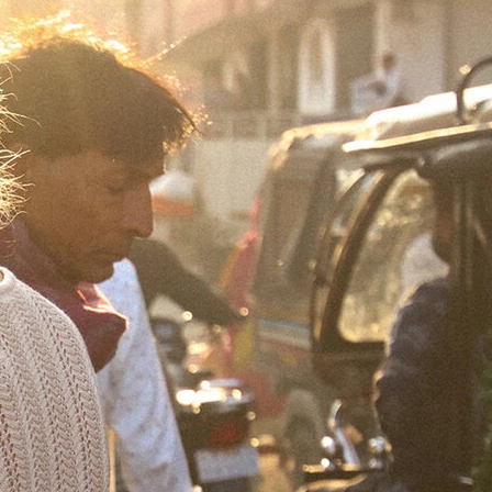
2
1
0
CORE STUDIO
C
TUDIO | THE FORM
CORE STUDIO | T
TANK
SHORT
₪
259