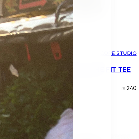
2
1
0
2
1
0
ORE STUDIO
CORE STUDIO
HE EASY
CORE STUDIO | THE FIT TEE
₪
240
₪
299