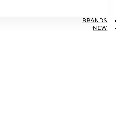
BRANDS
NEW