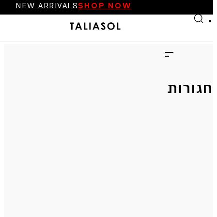
NEW ARRIVALS
SHOP NOW
Skip to main content
Skip to footer
FINAL SALE UP TO 70%
NEW ARRIVALS
SHOP NOW
חגורות