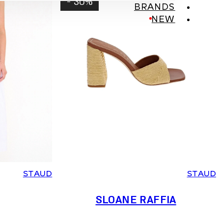
30% -
BRANDS
NEW
M
S
XS
41
40
39
38
37
36
STAUD
STAUD
SLOANE RAFFIA