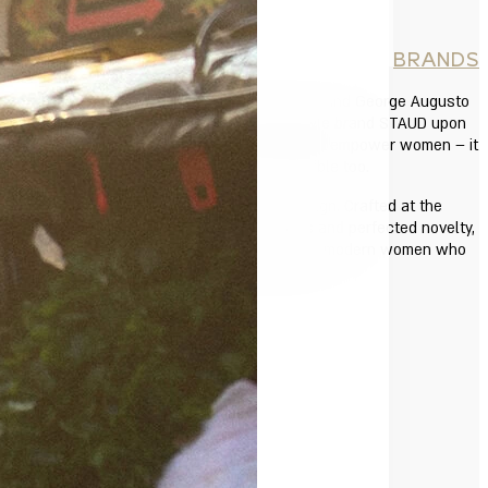
BRANDS
In 2015, Sarah ‘Staud’ Staudinger and George Augusto
co-founded the LA-based lifestyle brand STAUD upon
the idea that fashion shouldn’t just empower women – it
should be accessible too.
At the heart of STAUD is design. Crafted at the
intersection of timeless classics and perfected novelty,
STAUD offers a collection to the modern women who
appreciates both.