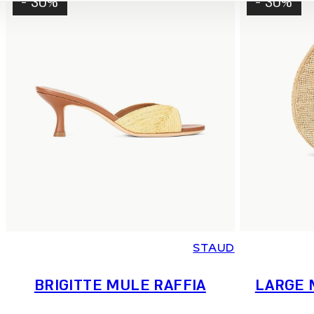
30% -
30% -
41
40
39
38
37
36
STAUD
BRIGITTE MULE RAFFIA
LARGE 