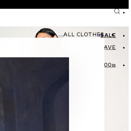
Skip to main content
Skip to footer
ALL CLOTHES
SALE
MUST HAVE
SHOP
₪UP TO 500