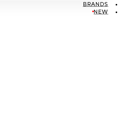
BRANDS
NEW