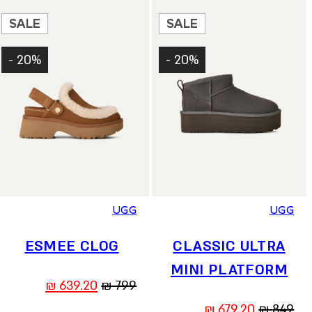
399.20 ₪.
499 ₪.
SALE
SALE
20% -
20% -
36
37
38
39
40
41
36
37
38
39
40
41
UGG
UGG
ESMEE CLOG
CLASSIC ULTRA
MINI PLATFORM
המחיר
המחיר
₪
639.20
₪
799
המקורי
הנוכחי
המחיר
המחיר
₪
679.20
₪
849