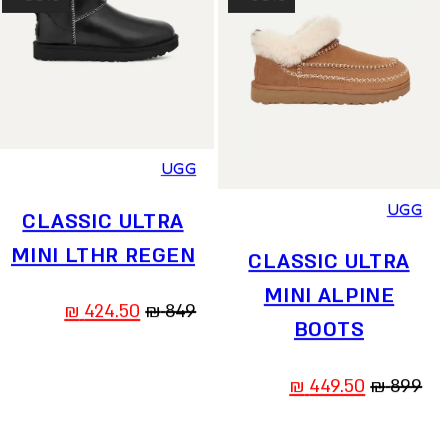
36
37
38
39
40
41
36
37
38
39
40
41
UGG
UGG
CLASSIC ULTRA
MINI LTHR REGEN
CLASSIC ULTRA
MINI ALPINE
המחיר
המחיר
₪
424.50
₪
849
BOOTS
המקורי
הנוכחי
היה:
הוא:
המחיר
המחיר
₪
449.50
₪
899
424.50 ₪.
849 ₪.
המקורי
הנוכחי
היה:
הוא: