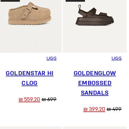
36
37
38
39
40
41
36
37
38
39
40
41
UGG
UGG
GOLDENSTAR HI
GOLDENGLOW
CLOG
EMBOSSED
SANDALS
המחיר
המחיר
₪
559.20
₪
699
המקורי
הנוכחי
המחיר
המחיר
₪
399.20
₪
499
היה:
הוא:
המקורי
הנוכחי
559.20 ₪.
699 ₪.
היה:
הוא: