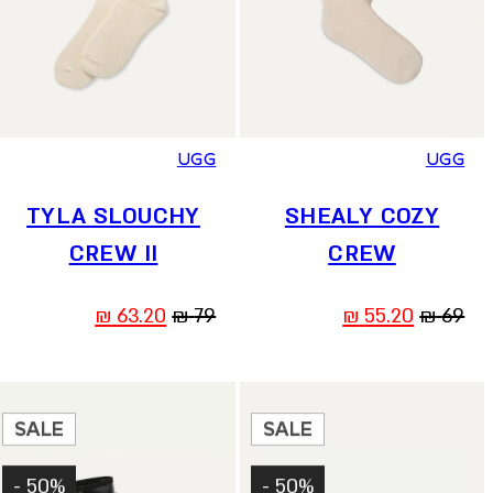
OS
OS
UGG
UGG
TYLA SLOUCHY
SHEALY COZY
CREW II
CREW
המחיר
המחיר
המחיר
המחיר
₪
63.20
₪
79
₪
55.20
₪
69
המקורי
הנוכחי
המקורי
הנוכחי
היה:
הוא:
היה:
הוא:
63.20 ₪.
79 ₪.
55.20 ₪.
69 ₪.
SALE
SALE
50% -
50% -