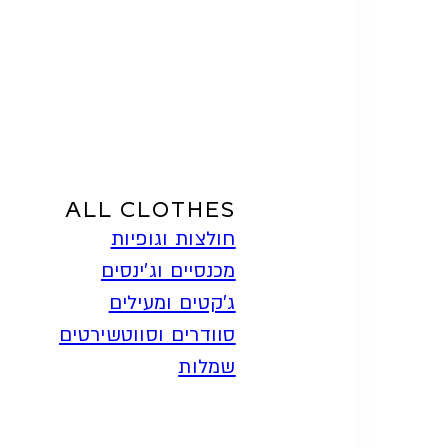
ALL CLOTHES
חולצות וגופיות
מכנסיים וג'ינסים
ג'קטים ומעילים
סוודרים וסווטשירטים
שמלות