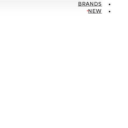
BRANDS
NEW