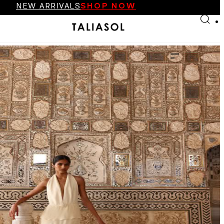
NEW ARRIVALS
SHOP NOW
Skip to main content
Skip to footer
FINAL SALE UP TO 70%
NEW ARRIVALS
SHOP NOW