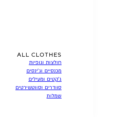
ALL CLOTHES
חולצות וגופיות
מכנסיים וג'ינסים
ג'קטים ומעילים
סוודרים וסווטשירטים
שמלות