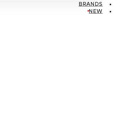
BRANDS
NEW