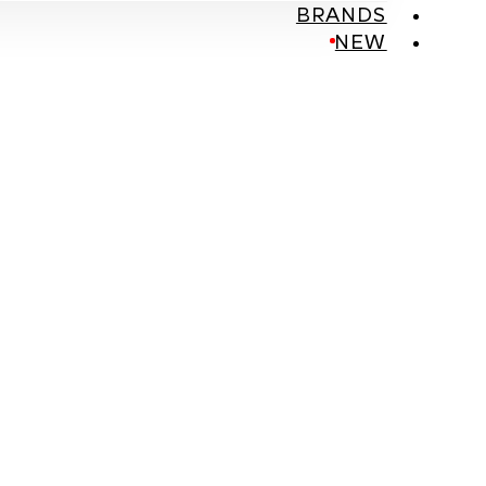
BRANDS
NEW