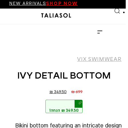
FINAL SALE UP TO 70%
Skip to main content
Skip to footer
NEW ARRIVALS
…
SHOP NOW
FINAL SALE UP TO 70%
NEW ARRIVALS
SHOP NOW
VIX SWIMWEAR
IVY DETAIL BOTTOM
המחיר
המחיר
₪
349.50
₪
699
הנוכחי
המקורי
הוא:
היה:
הנחה!
₪
349.50
349.50 ₪.
699 ₪.
Bikini bottom featuring an intricate design