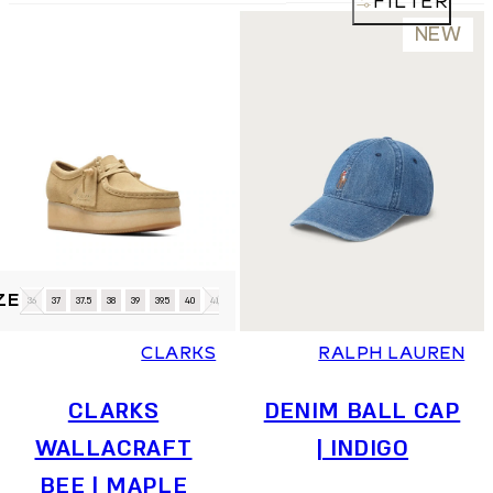
FILTER
NEW
למוצר
36
37
37.5
38
39
39.5
40
41
זה
יש
CLARKS
RALPH LAUREN
מספר
סוגים.
CLARKS
DENIM BALL CAP
ניתן
לבחור
WALLACRAFT
| INDIGO
את
BEE | MAPLE
האפשרויות