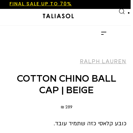
FINAL SALE UP TO 70%
Skip to main content
Skip to footer
NEW ARRIVALS
SHOP NOW
FINAL SALE UP TO 70%
NEW ARRIVALS
SHOP NOW
RALPH LAUREN
COTTON CHINO BALL
CAP | BEIGE
₪
289
כובע קלאסי כזה שתמיד עובד.