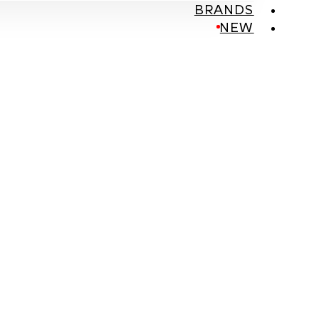
BRANDS
NEW