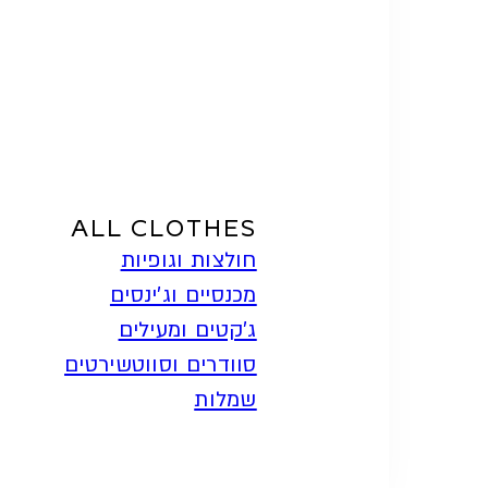
ALL CLOTHES
חולצות וגופיות
מכנסיים וג'ינסים
ג'קטים ומעילים
סוודרים וסווטשירטים
שמלות