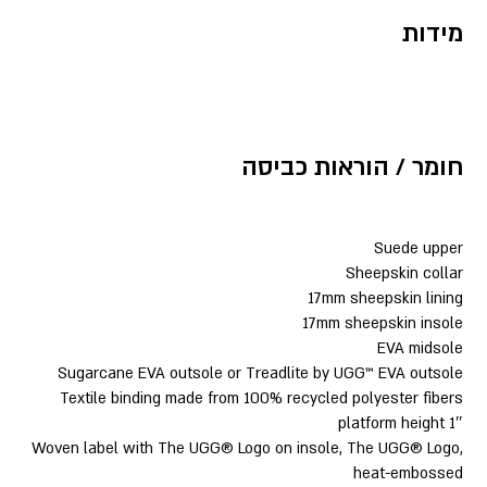
מידות
חומר / הוראות כביסה
Suede upper
Sheepskin collar
17mm sheepskin lining
17mm sheepskin insole
EVA midsole
Sugarcane EVA outsole or Treadlite by UGG™ EVA outsole
Textile binding made from 100% recycled polyester fibers
1″ platform height
Woven label with The UGG® Logo on insole, The UGG® Logo,
heat-embossed