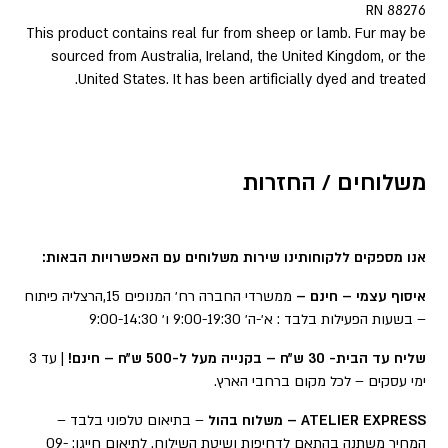
RN 88276
This product contains real fur from sheep or lamb. Fur may be
sourced from Australia, Ireland, the United Kingdom, or the
United States. It has been artificially dyed and treated.
משלוחים / החזרות
אנו מספקים ללקוחותינו שירות משלוחים עם האפשרויות הבאות:
איסוף עצמי – חינם –
ממשרדי החברה רח׳ המנופים 15,הרצליה פיתוח
– בשעות הפעילות בלבד : א׳-ה׳ 9:00-19:30 ו׳ 9:00-14:30
שליח עד הבית- 30 ש״ח – בקנייה מעל ל-500 ש״ח – חינם!
| עד 3
ימי עסקים – לכל מקום ברחבי הארץ.
ATELIER EXPRESS – משלוח בהול
– בתיאום טלפוני בלבד –
המחיר משתנה בהתאם לדחיפות ושיטת השילוח. לתיאום חייגו: 09-