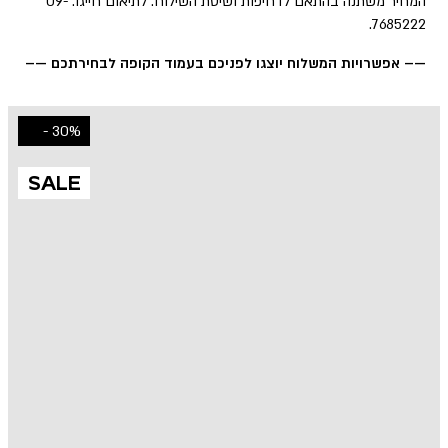
המחיר משתנה בהתאם לדחיפות ושיטת השילוח. לתיאום חייגו: 09-
7685222.
—– אפשרויות המשלוח יוצגו לפניכם בעמוד הקופה לבחירתכם —–
30% -
SALE