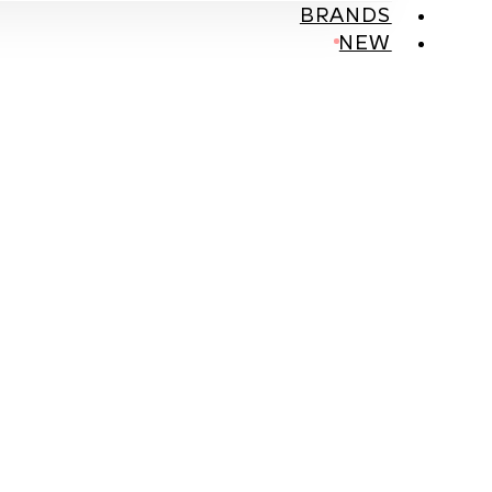
BRANDS
NEW