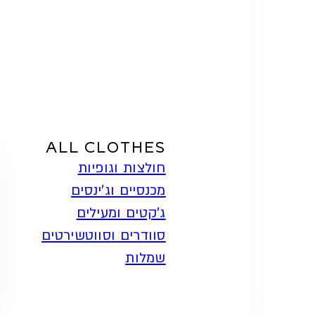
ALL CLOTHES
חולצות וגופיות
מכנסיים וג'ינסים
ג'קטים ומעילים
סוודרים וסווטשירטים
שמלות