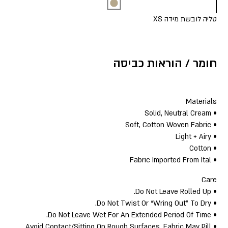
טליה לובשת מידה XS
חומר / הוראות כביסה
Materials
• Solid, Neutral Cream
• Soft, Cotton Woven Fabric
• Light + Airy
• Cotton
• Fabric Imported From Ital
Care
• Do Not Leave Rolled Up.
• Do Not Twist Or “Wring Out” To Dry.
• Do Not Leave Wet For An Extended Period Of Time.
• Avoid Contact/Sitting On Rough Surfaces, Fabric May Pill.