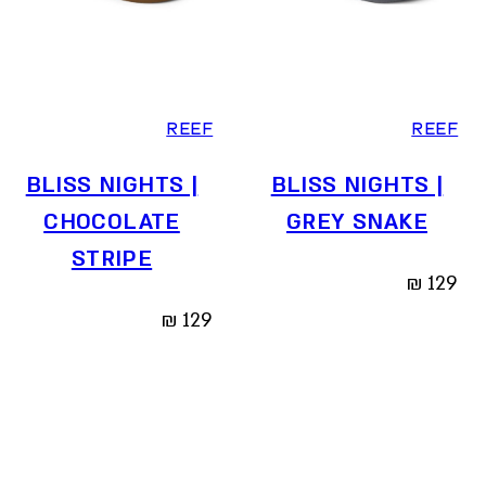
36
37.5
38.5
40
41
36
37.5
38.5
40
REEF
REEF
BLISS NIGHTS |
BLISS NIGHTS |
CHOCOLATE
GREY SNAKE
STRIPE
₪
129
₪
129
Reset
all
filters