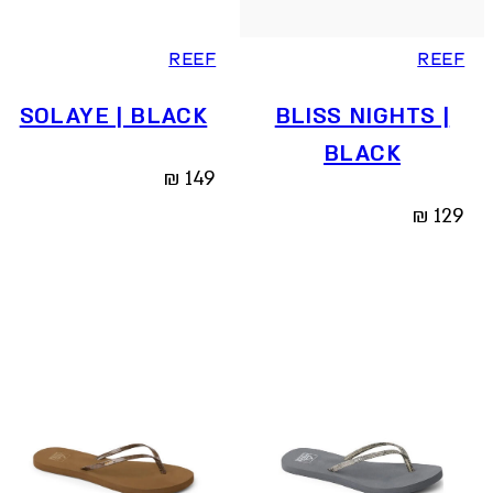
36
37.5
38.5
40
41
36
37.5
38.5
40
41
REEF
REEF
SOLAYE | BLACK
BLISS NIGHTS |
BLACK
₪
149
₪
129