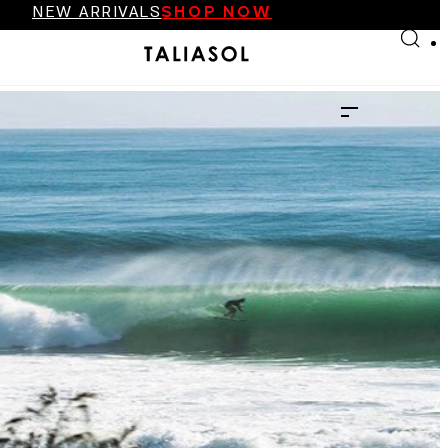
NEW ARRIVALS
SHOP NOW
Skip to main content
Skip to footer
FINAL SALE UP TO 70%
NEW ARRIVALS
SHOP NOW