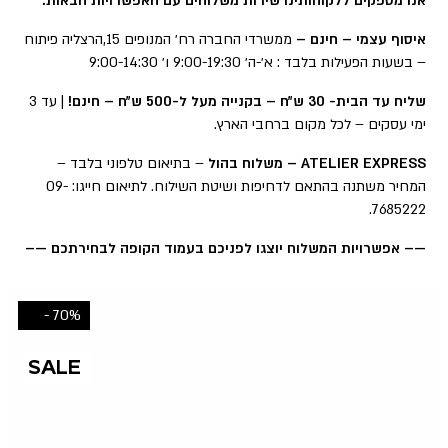
אנו מספקים ללקוחותינו שירות משלוחים עם האפשרויות הבאות:
איסוף עצמי – חינם –
ממשרדי החברה רח׳ המנופים 15,הרצליה פיתוח
– בשעות הפעילות בלבד : א׳-ה׳ 9:00-19:30 ו׳ 9:00-14:30
שליח עד הבית- 30 ש״ח – בקנייה מעל ל-500 ש״ח – חינם!
| עד 3
ימי עסקים – לכל מקום ברחבי הארץ.
ATELIER EXPRESS – משלוח בהול
– בתיאום טלפוני בלבד –
המחיר משתנה בהתאם לדחיפות ושיטת השילוח. לתיאום חייגו: 09-
7685222.
—– אפשרויות המשלוח יוצגו לפניכם בעמוד הקופה לבחירתכם —–
70% -
SALE