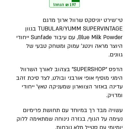
197
₪
הנחה!
788 ₪.
985 ₪.
טי־שירט יוניסקס שרוול ארוך מדגם
TUBULAR/YUMM SUPERVINTAGE בגוון
Blue Milk Powder, עם עיבוד Sunfade ייחודי
היוצר מראה וינטג’ עמוק ומשחק טבעי של
גוונים.
הדפס “SUPERSHOP” בצהוב לאורך השרוול
הימני מוסיף אופי אורבני ובולט, לצד סיכת זהב
עדינה באזור הצווארון שמעניקה טאץ’ ייחודי
ומדויק.
עשויה מבד רך במיוחד עם תחושת פרימיום
נעימה על הגוף, בגזרה נינוחה שמתאימה ללוק
יומיומי עם סטייל מלא נוכחות.