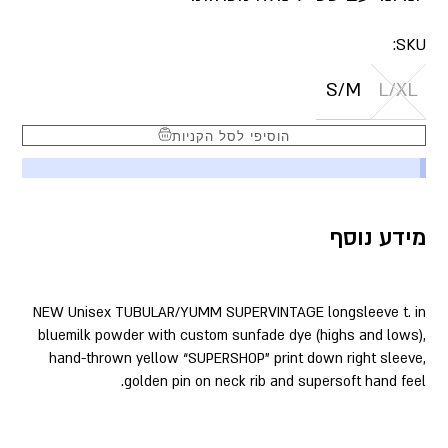
SKU:
S/M
L/XL
הוסיפי לסל הקניות
מידע נוסף
NEW Unisex TUBULAR/YUMM SUPERVINTAGE longsleeve t. in
bluemilk powder with custom sunfade dye (highs and lows),
hand-thrown yellow “SUPERSHOP” print down right sleeve,
golden pin on neck rib and supersoft hand feel.