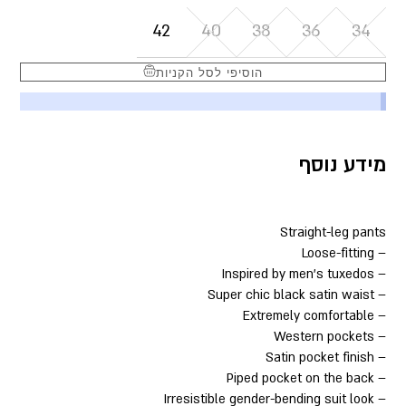
42
40
38
36
34
הוסיפי לסל הקניות
מידע נוסף
Straight-leg pants
– Loose-fitting
– Inspired by men’s tuxedos
– Super chic black satin waist
– Extremely comfortable
– Western pockets
– Satin pocket finish
– Piped pocket on the back
– Irresistible gender-bending suit look