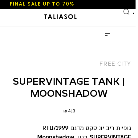
NEW ARRIVALS
SHOP NOW
Skip to main content
Skip to footer
FINAL SALE UP TO 70%
NEW ARRIVALS
SHOP NOW
FREE CITY
SUPERVINTAGE TANK |
MOONSHADOW
₪
413
גופיית ריב יוניסקס מדגם
RTU/1999
SUPERVINTAGE
בגוון
Moonshadow
,