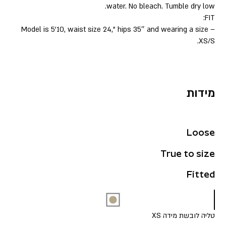
water. No bleach. Tumble dry low.
FIT:
– Model is 5’10, waist size 24,” hips 35″ and wearing a size
XS/S.
מידות
Loose
True to size
Fitted
טליה לובשת מידה XS