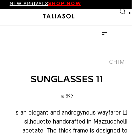
FINAL SALE UP TO 70%
Skip to main content
Skip to footer
NEW ARRIVALS
…
SHOP NOW
FINAL SALE UP TO 70%
NEW ARRIVALS
SHOP NOW
CHIMI
SUNGLASSES 11
₪
599
11 is an elegant and androgynous wayfarer
silhouette handcrafted in Mazzucchelli
acetate. The thick frame is designed to