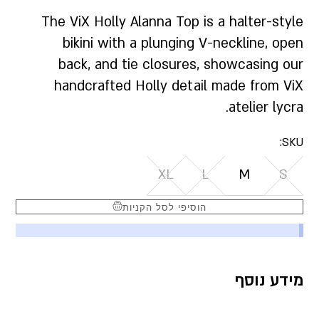
The ViX Holly Alanna Top is a halter-style
bikini with a plunging V-neckline, open
back, and tie closures, showcasing our
handcrafted Holly detail made from ViX
atelier lycra.
SKU:
XL
L
M
S
הוסיפי לסל הקניות
מידע נוסף