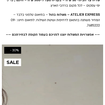
שליח עד הבית- 30 ש״ח – בקנייה מעל ל-500 ש״ח – חינם!
| עד 3
ימי עסקים – לכל מקום ברחבי הארץ.
ATELIER EXPRESS – משלוח בהול
– בתיאום טלפוני בלבד –
המחיר משתנה בהתאם לדחיפות ושיטת השילוח. לתיאום חייגו: 09-
7685222.
—– אפשרויות המשלוח יוצגו לפניכם בעמוד הקופה לבחירתכם —–
30% -
SALE