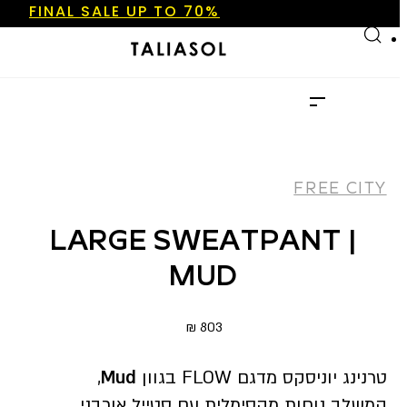
FINAL SALE UP TO 70%
Skip to main content
Skip to footer
NEW ARRIVALS
SHOP NOW
FINAL SALE UP TO 70%
NEW ARRIVALS
SHOP NOW
FREE CITY
LARGE SWEATPANT |
MUD
₪
803
טרנינג יוניסקס מדגם FLOW בגוון
Mud
,
המשלב נוחות מקסימלית עם סטייל אורבני