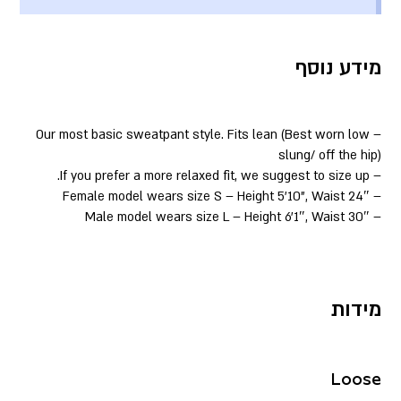
מידע נוסף
– Our most basic sweatpant style. Fits lean (Best worn low
slung/ off the hip)
– If you prefer a more relaxed fit, we suggest to size up.
– Female model wears size S – Height 5’10”, Waist 24″
– Male model wears size L – Height 6’1″, Waist 30″
מידות
Loose