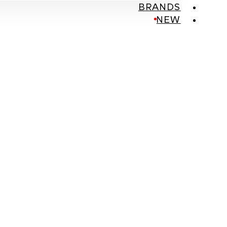
BRANDS
NEW