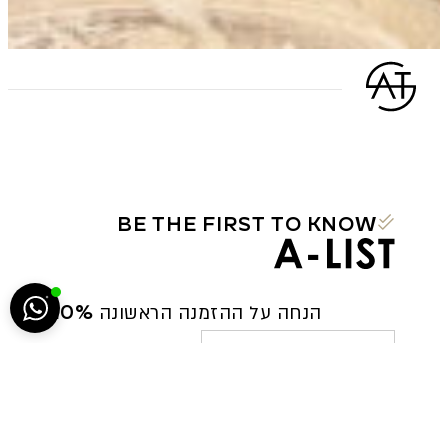
הח
BE THE FIRST TO KNOW
5222
10% הנחה על ההזמנה הראשונה
JOIN NOW
סגירה
ביטול הבהובים
מונוכרום
ספיה