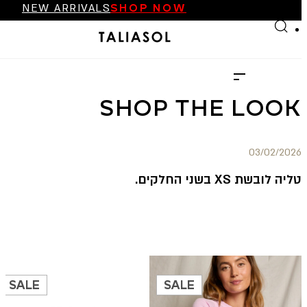
NEW ARRIVALS
SHOP NOW
Skip to main content
Skip to footer
FINAL SALE UP TO 70%
NEW ARRIVALS
SHOP NOW
SHOP THE LOOK
03/02/2026
טליה לובשת XS בשני החלקים.
SALE
SALE