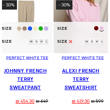
30% -
30% -
למוצר
למוצר
זה
זה
יש
יש
מספר
מספר
XS
S
M
L
XS
S
M
L
סוגים.
סוגים.
ניתן
ניתן
PERFECT WHITE TEE
PERFECT WHITE TEE
לבחור
לבחור
את
את
האפשרויות
JOHNNY FRENCH
ALEXI FRENCH
האפשרויות
בעמוד
בעמוד
TERRY
TERRY
המוצר
המוצר
SWEATPANT
SWEATSHIRT
המחיר
המחיר
המחיר
המחיר
₪
454.30
₪
649
₪
419.30
₪
599
המקורי
הנוכחי
המקורי
הנוכחי