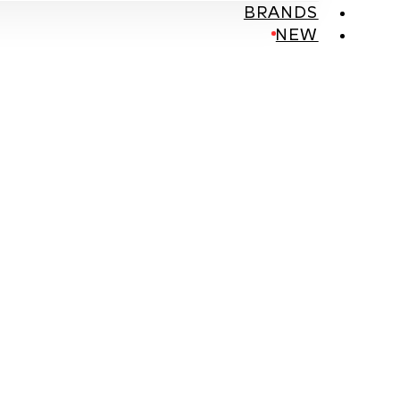
BRANDS
NEW