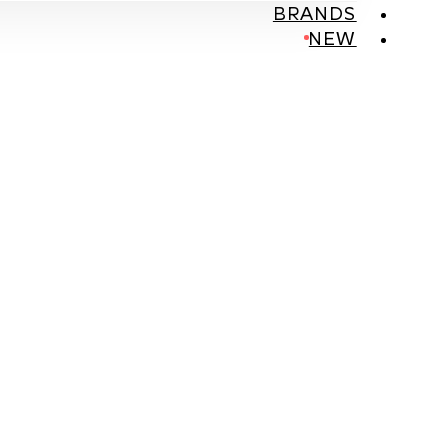
BRANDS
NEW