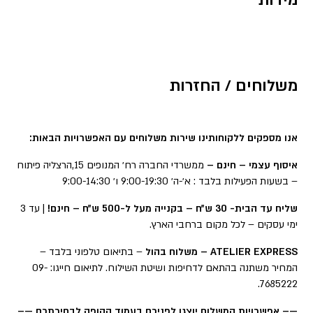
מידות
משלוחים / החזרות
אנו מספקים ללקוחותינו שירות משלוחים עם האפשרויות הבאות:
איסוף עצמי – חינם –
ממשרדי החברה רח׳ המנופים 15,הרצליה פיתוח
– בשעות הפעילות בלבד : א׳-ה׳ 9:00-19:30 ו׳ 9:00-14:30
שליח עד הבית- 30 ש״ח – בקנייה מעל ל-500 ש״ח – חינם!
| עד 3
ימי עסקים – לכל מקום ברחבי הארץ.
ATELIER EXPRESS – משלוח בהול
– בתיאום טלפוני בלבד –
המחיר משתנה בהתאם לדחיפות ושיטת השילוח. לתיאום חייגו: 09-
7685222.
—– אפשרויות המשלוח יוצגו לפניכם בעמוד הקופה לבחירתכם —–