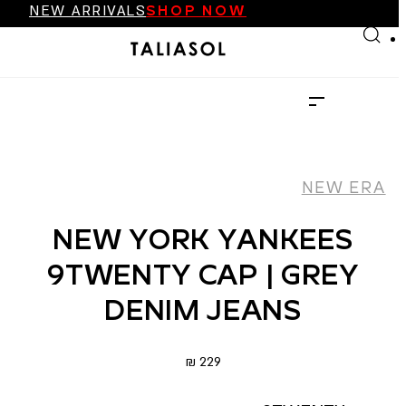
FINAL SALE UP TO 70%
Skip to main content
Skip to footer
NEW ARRIVALS
SHOP NOW
FINAL SALE UP TO 70%
NEW ARRIVALS
SHOP NOW
NEW ERA
NEW YORK YANKEES
9TWENTY CAP | GREY
DENIM JEANS
₪
229