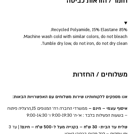
חומר / הוראות כביסה
▼
85% Recycled Polyamide, 15% Elastane.
Machine wash cold with similar colors, do not bleach.
Tumble dry low, do not iron, do not dry clean.
משלוחים / החזרות
אנו מספקים ללקוחותינו שירות משלוחים עם האפשרויות הבאות:
איסוף עצמי – חינם –
ממשרדי החברה רח׳ המנופים 15,הרצליה פיתוח
– בשעות הפעילות בלבד : א׳-ה׳ 9:00-19:30 ו׳ 9:00-14:30
שליח עד הבית- 30 ש״ח – בקנייה מעל ל-500 ש״ח – חינם!
| עד 3
ימי עסקים – לכל מקום ברחבי הארץ.