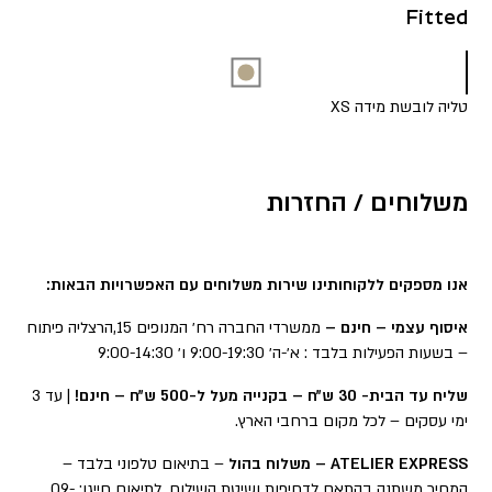
Fitted
טליה לובשת מידה XS
משלוחים / החזרות
אנו מספקים ללקוחותינו שירות משלוחים עם האפשרויות הבאות:
איסוף עצמי – חינם –
ממשרדי החברה רח׳ המנופים 15,הרצליה פיתוח
– בשעות הפעילות בלבד : א׳-ה׳ 9:00-19:30 ו׳ 9:00-14:30
שליח עד הבית- 30 ש״ח – בקנייה מעל ל-500 ש״ח – חינם!
| עד 3
ימי עסקים – לכל מקום ברחבי הארץ.
ATELIER EXPRESS – משלוח בהול
– בתיאום טלפוני בלבד –
המחיר משתנה בהתאם לדחיפות ושיטת השילוח. לתיאום חייגו: 09-