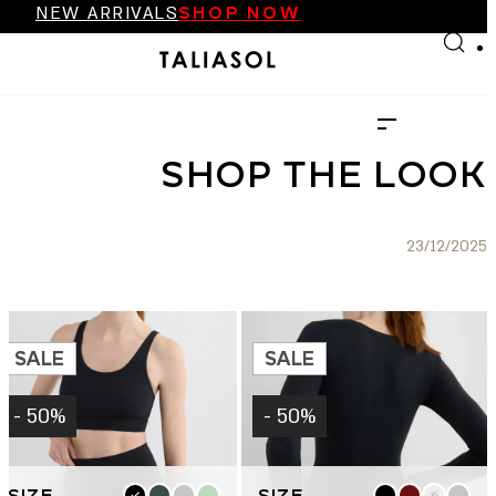
NEW ARRIVALS
SHOP NOW
Skip to main content
Skip to footer
FINAL SALE UP TO 70%
NEW ARRIVALS
SHOP NOW
SHOP THE LOOK
23/12/2025
SALE
SALE
50% -
50% -
למוצר
למוצר