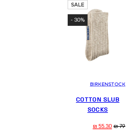
295 ₪.
590 ₪.
SALE
30% -
36-38
39-41
BIRKENSTOCK
COTTON SLUB
SOCKS
המחיר
המחיר
₪
55.30
₪
79