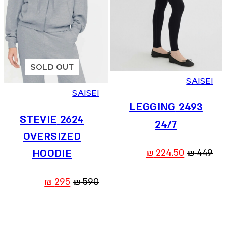
XS
S
M
L
SOLD OUT
SAISEI
SAISEI
2493 LEGGING
2624 STEVIE
24/7
OVERSIZED
המחיר
המחיר
₪
224.50
₪
449
HOODIE
המקורי
הנוכחי
המחיר
המחיר
₪
295
₪
590
היה:
הוא:
המקורי
הנוכחי
224.50 ₪.
449 ₪.
היה:
הוא: