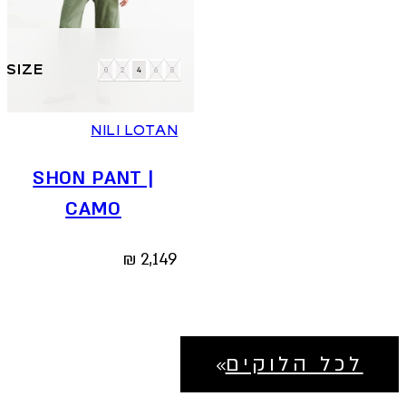
למוצר
זה
0
2
4
6
8
יש
מספר
סוגים.
NILI LOTAN
ניתן
לבחור
SHON PANT |
את
האפשרויות
CAMO
בעמוד
המוצר
₪
2,149
לכל הלוקים