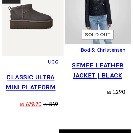
SOLD OUT
36
37
38
39
40
41
Bod & Christensen
UGG
SEMEE LEATHER
JACKET | BLACK
CLASSIC ULTRA
MINI PLATFORM
₪
1,290
המחיר
המחיר
₪
679.20
₪
849
המקורי
הנוכחי
היה:
הוא:
679.20 ₪.
849 ₪.