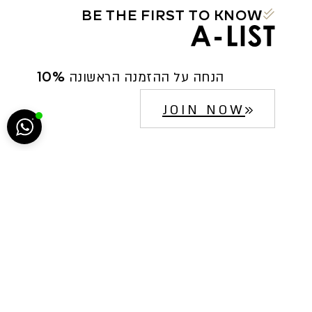
BE THE FIRST TO KNOW
הח
10% הנחה על ההזמנה הראשונה
JOIN NOW
5222
סגירה
ביטול הבהובים
מונוכרום
ספיה
ניגודיות גבוהה
שחור צהוב
היפוך צבעים
הדגשת כותרות
הדגשת קישורים
תיאור קבוע
גופן קריא
הגדלת גופן