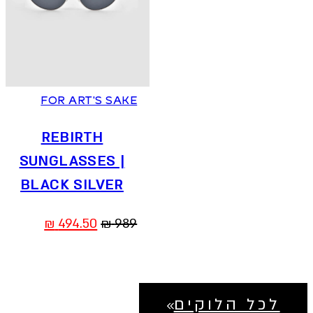
FOR ART'S SAKE
REBIRTH
SUNGLASSES |
BLACK SILVER
המחיר
המחיר
₪
494.50
₪
989
המקורי
הנוכחי
היה:
הוא:
494.50 ₪.
989 ₪.
לכל הלוקים