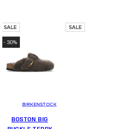
SALE
SALE
30% -
36
37
38
39
40
41
BIRKENSTOCK
BOSTON BIG