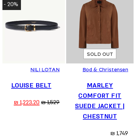
20% -
SOLD OUT
75
80
85
90
NILI LOTAN
Bod & Christensen
LOUISE BELT
MARLEY
COMFORT FIT
המחיר
המחיר
₪
1,223.20
₪
1,529
SUEDE JACKET |
המקורי
הנוכחי
CHESTNUT
היה:
הוא:
23.20 ₪.
1,529 ₪.
₪
1,749