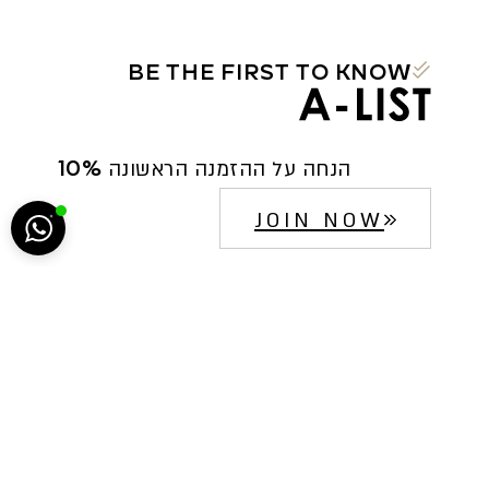
BE THE FIRST TO KNOW
הח
10% הנחה על ההזמנה הראשונה
5222
JOIN NOW
סגירה
ביטול הבהובים
מונוכרום
ספיה
ניגודיות גבוהה
שחור צהוב
היפוך צבעים
הדגשת כותרות