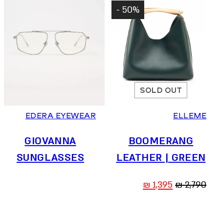
50% -
SOLD OUT
EDERA EYEWEAR
ELLEME
GIOVANNA
BOOMERANG
SUNGLASSES
LEATHER | GREEN
המחיר
המחיר
₪
1,395
₪
2,790
המקורי
הנוכחי
היה:
הוא: