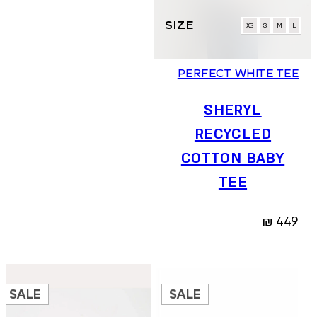
יש
מספר
XS
S
M
L
סוגים.
ניתן
PERFECT WHITE TEE
לבחור
את
SHERYL
האפשרויות
בעמוד
RECYCLED
המוצר
COTTON BABY
TEE
₪
449
SALE
SALE