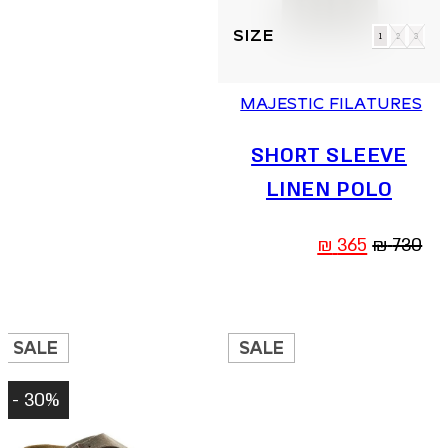
למוצר
זה
1
2
3
יש
מספר
סוגים.
MAJESTIC FILATURES
ניתן
לבחור
SHORT SLEEVE
את
האפשרויות
LINEN POLO
בעמוד
המוצר
המחיר
המחיר
₪
365
₪
730
המקורי
הנוכחי
היה:
הוא:
365 ₪.
730 ₪.
SALE
SALE
30% -