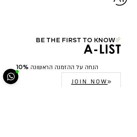
BE THE FIRST TO KNOW
הח
10% הנחה על ההזמנה הראשונה
5222
JOIN NOW
סגירה
ביטול הבהובים
מונוכרום
ספיה
ניגודיות גבוהה
שחור צהוב
היפוך צבעים
הדגשת כותרות