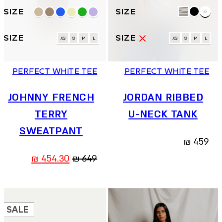
למוצר
למוצר
זה
זה
יש
יש
מספר
מספר
XS
S
M
L
XS
S
M
L
סוגים.
סוגים.
ניתן
ניתן
PERFECT WHITE TEE
PERFECT WHITE TEE
לבחור
לבחור
את
את
האפשרויות
JOHNNY FRENCH
JORDAN RIBBED
האפשרויות
בעמוד
בעמוד
TERRY
U-NECK TANK
המוצר
המוצר
SWEATPANT
₪
459
המחיר
המחיר
₪
454.30
₪
649
המקורי
הנוכחי
היה:
הוא:
454.30 ₪.
649 ₪.
SALE