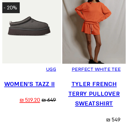
20% -
36
37
38
39
40
41
XS
S
M
L
UGG
PERFECT WHITE TEE
WOMEN’S TAZZ II
TYLER FRENCH
TERRY PULLOVER
המחיר
המחיר
₪
519.20
₪
649
SWEATSHIRT
המקורי
הנוכחי
היה:
הוא:
₪
549
519.20 ₪.
649 ₪.