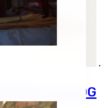
היה:
הוא:
יש
599 ₪.
479.20 ₪.
מספר
סוגים.
ניתן
לבחור
את
האפשרויות
בעמוד
המוצר
NSTAR HI CLOG
SHOP