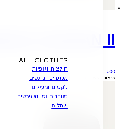
N’S TASMAN II
ALL CLOTHES
חולצות וגופיות
UGG
מכנסיים וג'ינסים
המחיר
המחיר
למוצר
549
₪
439.20
₪
בחר אפשרויות
המקורי
הנוכחי
זה
ג'קטים ומעילים
היה:
הוא:
יש
סוודרים וסווטשירטים
549 ₪.
439.20 ₪.
מספר
סוגים.
שמלות
ניתן
לבחור
את