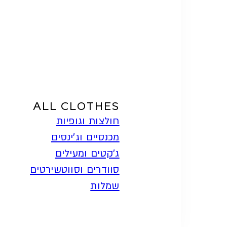
ALL CLOTHES
חולצות וגופיות
מכנסיים וג'ינסים
ג'קטים ומעילים
סוודרים וסווטשירטים
שמלות