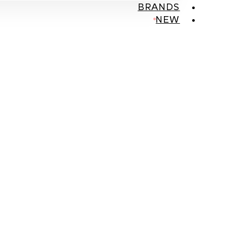
BRANDS
NEW