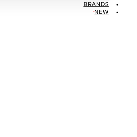
BRANDS
NEW