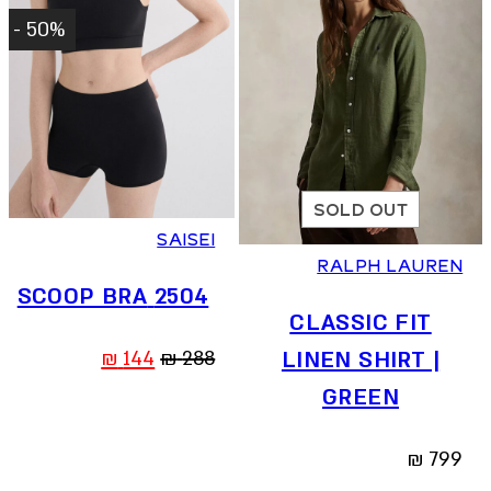
50% -
XS
S
M
L
SOLD OUT
SAISEI
RALPH LAUREN
2504 SCOOP BRA
CLASSIC FIT
המחיר
המחיר
₪
144
₪
288
LINEN SHIRT |
המקורי
הנוכחי
GREEN
היה:
הוא:
144 ₪.
288 ₪.
₪
799