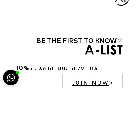
BE THE FIRST TO KNOW
הח
10% הנחה על ההזמנה הראשונה
5222
JOIN NOW
סגירה
ביטול הבהובים
מונוכרום
ספיה
ניגודיות גבוהה
שחור צהוב
היפוך צבעים
הדגשת כותרות